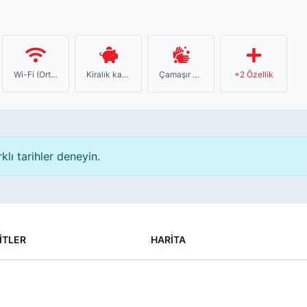
Wi-Fi (Ortak Alanlar...
Kiralık kasa (*)
Çamaşır yıkama ve üt...
+2 Özellik
klı tarihler deneyin.
İTLER
HARİTA