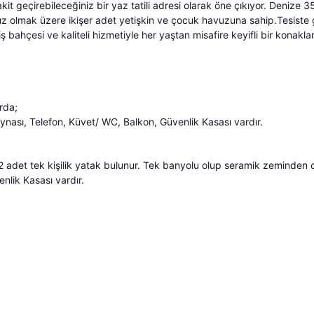
it geçirebileceğiniz bir yaz tatili adresi olarak öne çıkıyor. Denize 3
uz olmak üzere ikişer adet yetişkin ve çocuk havuzuna sahip.Tesiste gün
iş bahçesi ve kaliteli hizmetiyle her yaştan misafire keyifli bir kona
arda;
nası, Telefon, Küvet/ WC, Balkon, Güvenlik Kasası vardır.
nde 2 adet tek kişilik yatak bulunur. Tek banyolu olup seramik zemind
nlik Kasası vardır.