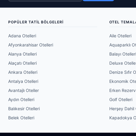
POPÜLER TATIL BÖLGELERI
OTEL TEMAL
Adana Otelleri
Aile Otelleri
Afyonkarahisar Otelleri
Aquaparklı Ot
Alanya Otelleri
Balayı Oteller
Alaçatı Otelleri
Deluxe Otelle
Ankara Otelleri
Denize Sıfır O
Antalya Otelleri
Ekonomik Ote
Avantajlı Oteller
Erken Rezer
Aydın Otelleri
Golf Otelleri
Balıkesir Otelleri
Herşey Dahil 
Belek Otelleri
Kapadokya Ot