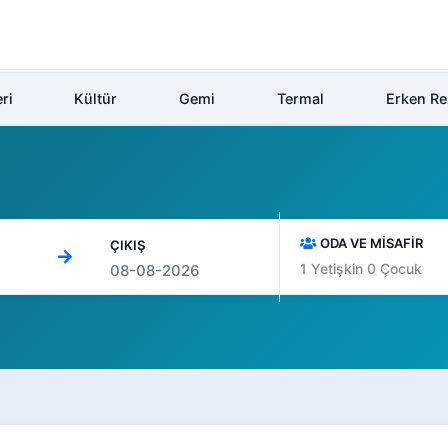
ri
Kültür
Gemi
Termal
Erken R
ODA VE MİSAFİR
ÇIKIŞ
1
Yetişkin
0
Çocuk