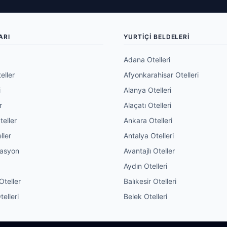
ARI
YURTIÇI BELDELERI
Adana Otelleri
eller
Afyonkarahisar Otelleri
i
Alanya Otelleri
r
Alaçatı Otelleri
teller
Ankara Otelleri
ller
Antalya Otelleri
vasyon
Avantajlı Oteller
Aydın Otelleri
Oteller
Balıkesir Otelleri
elleri
Belek Otelleri