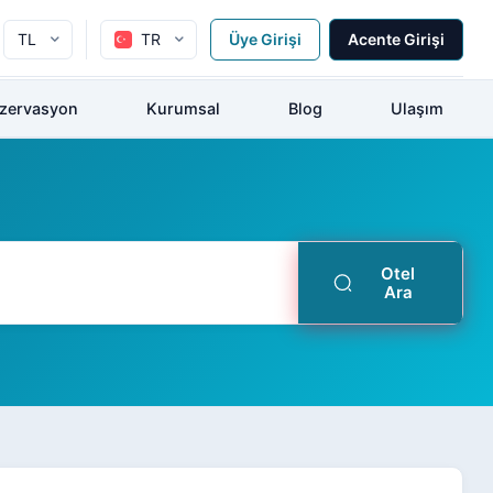
TL
TR
Üye Girişi
Acente Girişi
ezervasyon
Kurumsal
Blog
Ulaşım
Otel
Ara