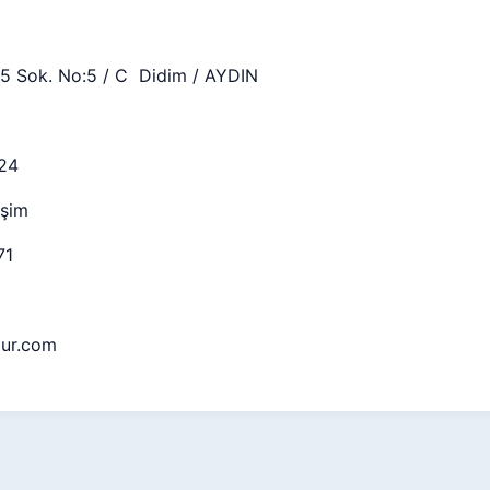
15 Sok. No:5 / C Didim / AYDIN
24
işim
71
our.com