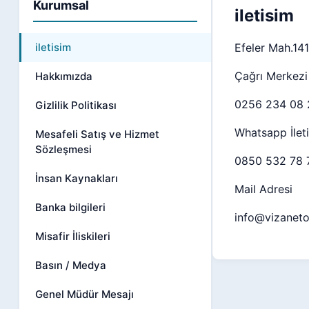
Kurumsal
iletisim
iletisim
Efeler Mah.14
Çağrı Merkezi
Hakkımızda
0256 234 08 
Gizlilik Politikası
Whatsapp İlet
Mesafeli Satış ve Hizmet
Sözleşmesi
0850 532 78 
İnsan Kaynakları
Mail Adresi
Banka bilgileri
info@vizanet
Misafir İliskileri
Basın / Medya
Genel Müdür Mesajı