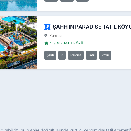
ŞAHH IN PARADISE TATİL KÖY
Kumluca
1. SINIF TATİL KÖYÜ
Şahh
ın
Pardıse
Tatil
köyü
rebiliriz, bu planlar doğrultusunda yurt içi ve yurt dışı tatil alternatifler