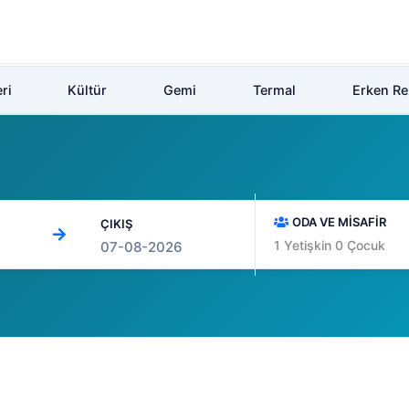
ri
Kültür
Gemi
Termal
Erken R
ODA VE MİSAFİR
ÇIKIŞ
1
Yetişkin
0
Çocuk