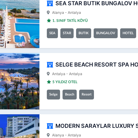
SEA STAR BUTIK BUNGALOV 
Alanya - Antalya
1. SINIF TATİL KÖYÜ
SEA
STAR
BUTIK
BUNGALOV
HOTEL
SELGE BEACH RESORT SPA H
Antalya - Antalya
5 YILDIZ OTEL
Selge
Beach
Resort
MODERN SARAYLAR LUXURY S
Alanya - Antalya