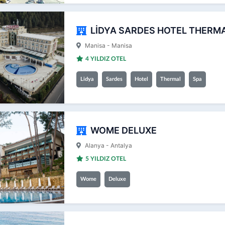
LİDYA SARDES HOTEL THERMA
Manisa - Manisa
4 YILDIZ OTEL
Lidya
Sardes
Hotel
Thermal
Spa
WOME DELUXE
Alanya - Antalya
5 YILDIZ OTEL
Wome
Deluxe