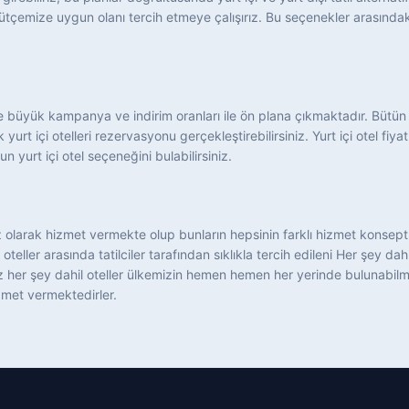
bütçemize uygun olanı tercih etmeye çalışırız. Bu seçenekler arasındak
emine büyük kampanya ve indirim oranları ile ön plana çıkmaktadır. Bütü
 yurt içi otelleri rezervasyonu gerçekleştirebilirsiniz. Yurt içi otel fiy
n yurt içi otel seçeneğini bulabilirsiniz.
imiz olarak hizmet vermekte olup bunların hepsinin farklı hizmet konsep
oteller arasında tatilciler tarafından sıklıkla tercih edileni Her şey 
imiz her şey dahil oteller ülkemizin hemen hemen her yerinde bulunabi
izmet vermektedirler.