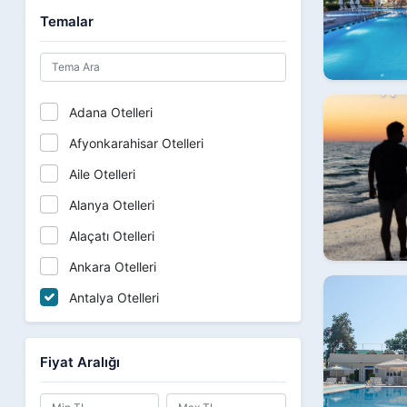
Deluxe
Temalar
HOTEL
Hotel
KÖYÜ
Adana Otelleri
Lidya
Afyonkarahisar Otelleri
Oruçoğlu
Aile Otelleri
Otel
Alanya Otelleri
Otelleri
Alaçatı Otelleri
Pardıse
Ankara Otelleri
Resort
Antalya Otelleri
Rizom
Aquaparklı Oteller
SEA
Avantajlı Oteller
Fiyat Aralığı
SINIF
Aydın Otelleri