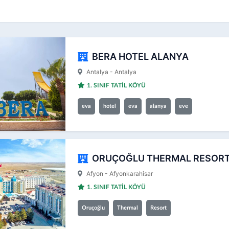
BERA HOTEL ALANYA
Antalya - Antalya
1. SINIF TATİL KÖYÜ
eva
hotel
eva
alanya
eve
ORUÇOĞLU THERMAL RESOR
Afyon - Afyonkarahisar
1. SINIF TATİL KÖYÜ
Oruçoğlu
Thermal
Resort