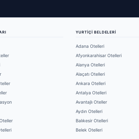
ARI
YURTIÇI BELDELERI
Adana Otelleri
eller
Afyonkarahisar Otelleri
i
Alanya Otelleri
r
Alaçatı Otelleri
teller
Ankara Otelleri
ller
Antalya Otelleri
vasyon
Avantajlı Oteller
Aydın Otelleri
Oteller
Balıkesir Otelleri
elleri
Belek Otelleri