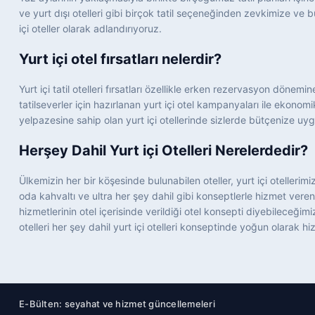
köyü
Herşey Dahil Oteller
ve yurt dışı otelleri gibi birçok tatil seçeneğinden zevkimize ve 
içi oteller olarak adlandırıyoruz.
otel
Kapadokya Otelleri
spa
Kayak Otelleri
Yurt içi otel fırsatları nelerdir?
yazlik
Kemer Otelleri
Yurt içi tatil otelleri fırsatları özellikle erken rezervasyon dön
ın
Kuşadası Otelleri
tatilseverler için hazırlanan yurt içi otel kampanyaları ile ekonomik
yelpazesine sahip olan yurt içi otellerinde sizlerde bütçenize uygu
Şahh
Kıbrıs Otelleri
Herşey Dahil Yurt içi Otelleri Nerelerdedir?
Kış Otelleri
Manavgat Otelleri
Ülkemizin her bir köşesinde bulunabilen oteller, yurt içi oteller
oda kahvaltı ve ultra her şey dahil gibi konseptlerle hizmet veren 
Manisa Otelleri
hizmetlerinin otel içerisinde verildiği otel konsepti diyebileceğ
Marmaris Otelleri
otelleri her şey dahil yurt içi otelleri konseptinde yoğun olarak h
Mersin Otelleri
Muhafazakar Oteller
Muğla Otelleri
E-Bülten: seyahat ve hizmet güncellemeleri