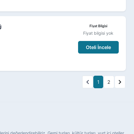
Ü
Fiyat Bilgisi
Fiyat bilgisi yok
Oteli İncele
1
2
ini değerlendirebiliriz. Gemi turları, kültür turları, yurt içi oteller