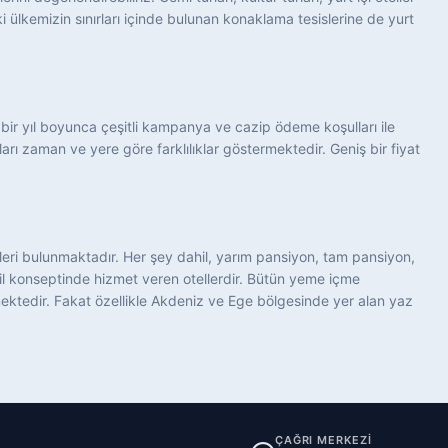
i ülkemizin sınırları içinde bulunan konaklama tesislerine de yurt
n bir yıl boyunca çeşitli kampanya ve cazip ödeme koşulları ile
atları zaman ve yere göre farklılıklar göstermektedir. Geniş bir fiyat
tleri bulunmaktadır. Her şey dahil, yarım pansiyon, tam pansiyon,
dahil konseptinde hizmet veren otellerdir. Bütün yeme içme
lmektedir. Fakat özellikle Akdeniz ve Ege bölgesinde yer alan yaz
ÇAĞRI MERKEZİ