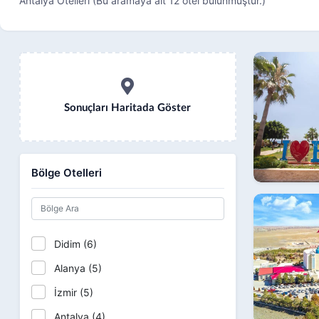
Antalya Otelleri (Bu aramaya ait 12 otel bulunmuştur.)
Sonuçları Haritada Göster
Bölge Otelleri
Didim (6)
Alanya (5)
İzmir (5)
Antalya (4)