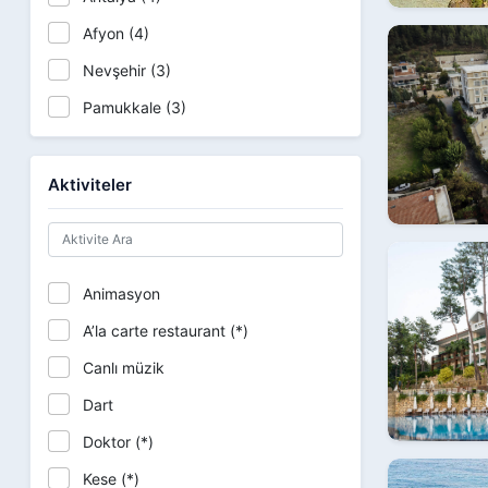
Afyon (4)
Nevşehir (3)
Pamukkale (3)
Fethiye (3)
Denizli (2)
Aktiviteler
Kumluca (2)
Manisa (2)
Muğla (2)
Animasyon
Çeşme (1)
A’la carte restaurant (*)
B.A.E. (1)
Canlı müzik
Sapanca (1)
Dart
Kızkalesi (1)
Doktor (*)
Marmaris (1)
Kese (*)