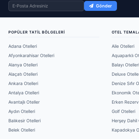
Nevşehir Otelleri
Gönder
Pamukkale Otelleri
Sapanca Otelleri
POPÜLER TATIL BÖLGELERI
OTEL TEMAL
Side Otelleri
Slider nuggets
Adana Otelleri
Aile Otelleri
Tatil Köyleri
Afyonkarahisar Otelleri
Aquaparklı Ot
Termal Oteller
Alanya Otelleri
Balayı Oteller
Alaçatı Otelleri
Deluxe Otelle
Yaz Otelleri
Ankara Otelleri
Denize Sıfır O
Yetişkin Otelleri
Antalya Otelleri
Ekonomik Ote
Çeşme Otelleri
Avantajlı Oteller
Erken Rezer
Çocuk Dostu Oteller
Aydın Otelleri
Golf Otelleri
Önerilen Oteller
Balıkesir Otelleri
Herşey Dahil 
İstanbul Otelleri
Belek Otelleri
Kapadokya Ot
İzmir Otelleri