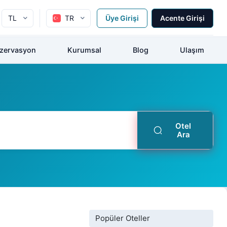
TL
TR
Üye Girişi
Acente Girişi
ezervasyon
Kurumsal
Blog
Ulaşım
Otel
Ara