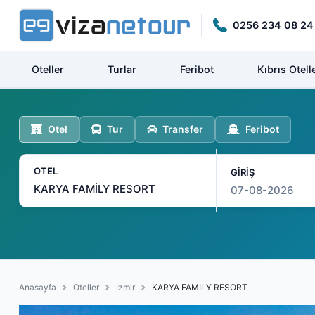
0256 234 08 24
Oteller
Turlar
Feribot
Kıbrıs Otelle
Otel
Tur
Transfer
Feribot
OTEL
GİRİŞ
Anasayfa
Oteller
İzmir
KARYA FAMİLY RESORT