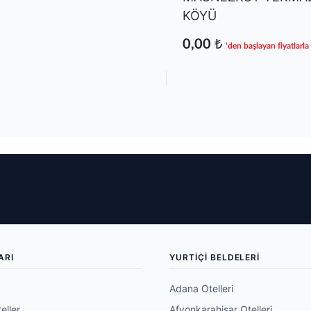
KÖYÜ
0,00 ₺
'den başlayan fiyatlarla
ARI
YURTIÇI BELDELERI
Adana Otelleri
eller
Afyonkarahisar Otelleri