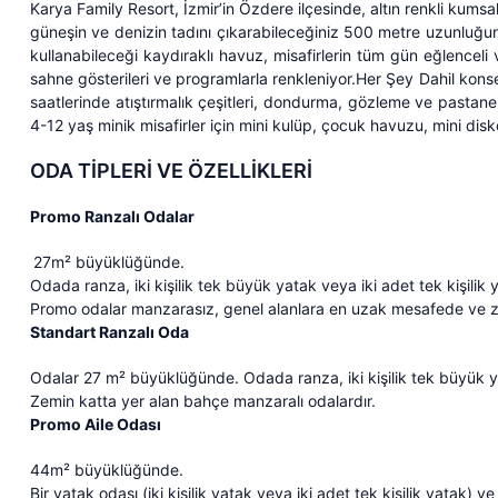
Karya Family Resort, İzmir’in Özdere ilçesinde, altın renkli kums
güneşin ve denizin tadını çıkarabileceğiniz 500 metre uzunluğun
kullanabileceği kaydıraklı havuz, misafirlerin tüm gün eğlenceli
sahne gösterileri ve programlarla renkleniyor.Her Şey Dahil konsep
saatlerinde atıştırmalık çeşitleri, dondurma, gözleme ve pasta
4-12 yaş minik misafirler için mini kulüp, çocuk havuzu, mini di
ODA TİPLERİ VE ÖZELLİKLERİ
Promo Ranzalı Odalar
27m² büyüklüğünde.
Odada ranza, iki kişilik tek büyük yatak veya iki adet tek kişilik
Promo odalar manzarasız, genel alanlara en uzak mesafede ve z
Standart Ranzalı Oda
Odalar 27 m² büyüklüğünde. Odada ranza, iki kişilik tek büyük yat
Zemin katta yer alan bahçe manzaralı odalardır.
Promo Aile Odası
44m² büyüklüğünde.
Bir yatak odası (iki kişilik yatak veya iki adet tek kişilik yatak) v