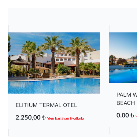
PALM W
BEACH 
ELITIUM TERMAL OTEL
0,00 ₺
'
2.250,00 ₺
'den başlayan fiyatlarla