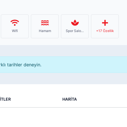
Wifi
Hamam
Spor Salonu
+17 Özellik
klı tarihler deneyin.
İTLER
HARİTA