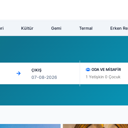
ri
Kültür
Gemi
Termal
Erken R
ODA VE MİSAFİR
ÇIKIŞ
1
Yetişkin
0
Çocuk