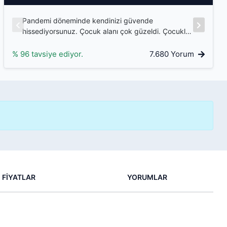
Pandemi döneminde kendinizi güvende
Per
hissediyorsunuz. Çocuk alanı çok güzeldi. Çocuklar
ola
eğlenirken büyüklede keyif alıyor. Mini club çok
güzeldi. Temiz bir tesisti...
% 96 tavsiye ediyor.
7.680 Yorum
FİYATLAR
YORUMLAR