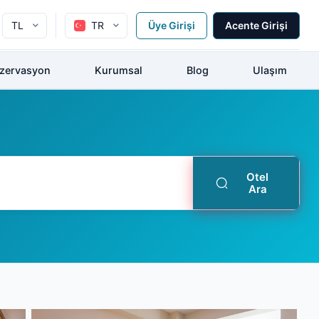
TL
TR
Üye Girişi
Acente Girişi
ezervasyon
Kurumsal
Blog
Ulaşım
Otel
Ara