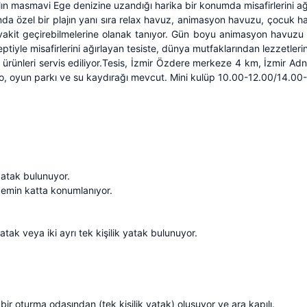
alın masmavi Ege denizine uzandığı harika bir konumda misafirlerini ağı
da özel bir plajın yanı sıra relax havuz, animasyon havuzu, çocuk ha
 vakit geçirebilmelerine olanak tanıyor. Gün boyu animasyon havuzu ve 
tiyle misafirlerini ağırlayan tesiste, dünya mutfaklarından lezzetleri
ne ürünleri servis ediliyor.Tesis, İzmir Özdere merkeze 4 km, İzmir
sko, oyun parkı ve su kaydırağı mevcut. Mini kulüp 10.00-12.00/14.00-
 yatak bulunuyor.
emin katta konumlanıyor.
ak veya iki ayrı tek kişilik yatak bulunuyor.
e bir oturma odasından (tek kişilik yatak) oluşuyor ve ara kapılı.